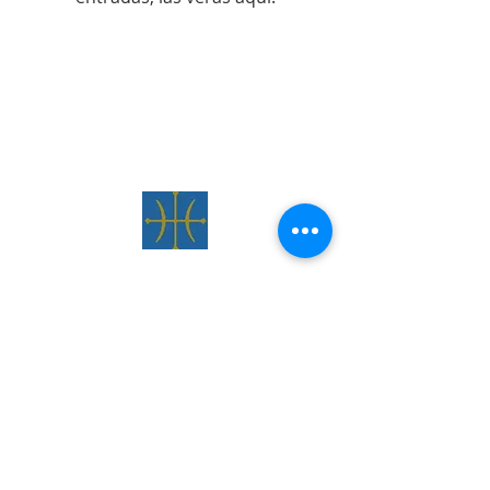
Site officiel
de L'ORDRE
DU LYS ET DE L'AIGLE
Linaje regular G. Agathos - M. Weill
© 2020 Ordre du Lys et de l'Aigle avec
Wix.com